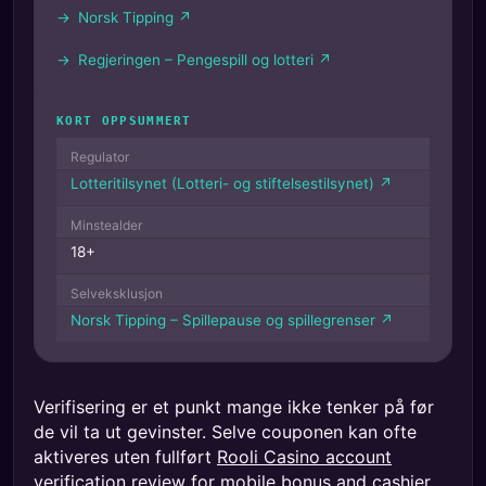
Norsk Tipping ↗
Regjeringen – Pengespill og lotteri ↗
KORT OPPSUMMERT
Regulator
Lotteritilsynet (Lotteri- og stiftelsestilsynet) ↗
Minstealder
18+
Selveksklusjon
Norsk Tipping – Spillepause og spillegrenser ↗
Verifisering er et punkt mange ikke tenker på før
de vil ta ut gevinster. Selve couponen kan ofte
aktiveres uten fullført
Rooli Casino account
verification review for mobile bonus and cashier