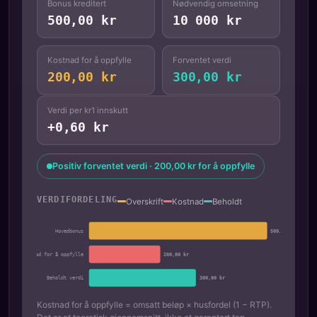
Bonus kreditert
Nødvendig omsetning
500,00 kr
10 000 kr
Kostnad for å oppfylle
Forventet verdi
200,00 kr
300,00 kr
Verdi per kr1 innskutt
+0,60 kr
Positiv forventet verdi · 200,00 kr for å oppfylle
VERDIFORDELING
Overskrift
Kostnad
Beholdt
Hovedbonus
500,00 kr
Kostnad for å oppfylle
200,00 kr
Beholdt verdi
300,00 kr
Kostnad for å oppfylle = omsatt beløp × husfordel (1 − RTP).