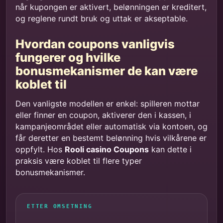
når kupongen er aktivert, belønningen er kreditert,
og reglene rundt bruk og uttak er akseptable.
Hvordan coupons vanligvis
fungerer og hvilke
bonusmekanismer de kan være
koblet til
Den vanligste modellen er enkel: spilleren mottar
eller finner en coupon, aktiverer den i kassen, i
kampanjeområdet eller automatisk via kontoen, og
får deretter en bestemt belønning hvis vilkårene er
oppfylt. Hos
Rooli casino Coupons
kan dette i
praksis være koblet til flere typer
bonusmekanismer.
ETTER OMSETNING