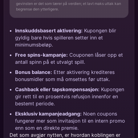
gevinsten er det som tærer på verdien; et lavt maks uttak kan
begrense den ytterligere.
Innskuddsbasert aktivering:
Kupongen blir
gyldig bare hvis spilleren setter inn et
minimumsbeløp.
Free spins-kampanje:
Couponen låser opp et
antall spinn på et utvalgt spill.
Bonus balance:
Etter aktivering krediteres
bonusmidler som må omsettes før uttak.
Cashback eller tapskompensasjon:
Kupongen
gir rett til en prosentvis refusjon innenfor en
bestemt periode.
Eksklusiv kampanjeadgang:
Noen coupons
fungerer mer som invitasjon til en intern promo
enn som en direkte premie.
Det som avgjør nytten, er hvordan koblingen er