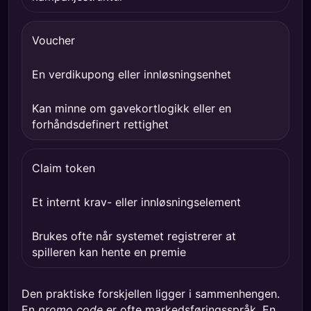
Voucher
En verdikupong eller innløsningsenhet
Kan minne om gavekortlogikk eller en
forhåndsdefinert rettighet
Claim token
Et internt krav- eller innløsningselement
Brukes ofte når systemet registrerer at
spilleren kan hente en premie
Den praktiske forskjellen ligger i sammenhengen.
En
promo code
er ofte markedsføringsspråk. En