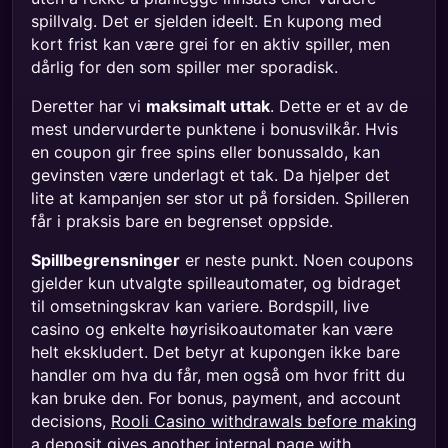
spillvalg. Det er sjelden ideelt. En kupong med
kort frist kan være grei for en aktiv spiller, men
dårlig for den som spiller mer sporadisk.
Deretter har vi
maksimalt uttak
. Dette er et av de
mest undervurderte punktene i bonusvilkår. Hvis
en coupon gir free spins eller bonussaldo, kan
gevinsten være underlagt et tak. Da hjelper det
lite at kampanjen ser stor ut på forsiden. Spilleren
får i praksis bare en begrenset oppside.
Spillbegrensninger
er neste punkt. Noen coupons
gjelder kun utvalgte spilleautomater, og bidraget
til omsetningskrav kan variere. Bordspill, live
casino og enkelte høyrisikoautomater kan være
helt ekskludert. Det betyr at kupongen ikke bare
handler om hva du får, men også om hvor fritt du
kan bruke den. For bonus, payment, and account
decisions,
Rooli Casino withdrawals before making
a deposit
gives another internal page with