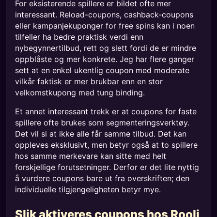
For eksisterende spillere er bildet ofte mer
interessant. Reload-coupons, cashback-coupons
eller kampanjekuponger for free spins kan i noen
tilfeller ha bedre praktisk verdi enn
nybegynnertilbud, rett og slett fordi de er mindre
oppblåste og mer konkrete. Jeg har flere ganger
sett at en enkel ukentlig coupon med moderate
vilkår faktisk er mer brukbar enn en stor
velkomstkupong med tung binding.
Et annet interessant trekk er at coupons for faste
spillere ofte brukes som segmenteringsverktøy.
Det vil si at ikke alle får samme tilbud. Det kan
oppleves eksklusivt, men betyr også at to spillere
hos samme merkevare kan sitte med helt
forskjellige forutsetninger. Derfor er det lite nyttig
å vurdere coupons bare ut fra overskriften; den
individuelle tilgjengeligheten betyr mye.
Slik aktiveres coupons hos Rooli